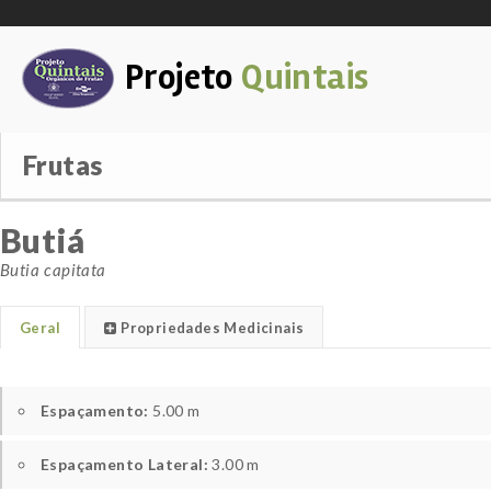
Projeto
Quintais
Frutas
Butiá
Butia capitata
Geral
Propriedades Medicinais
Espaçamento:
5.00 m
Espaçamento Lateral:
3.00 m