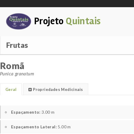
Projeto
Quintais
Frutas
Romã
Punica granatum
Geral
Propriedades Medicinais
Espaçamento:
3.00 m
Espaçamento Lateral:
5.00 m