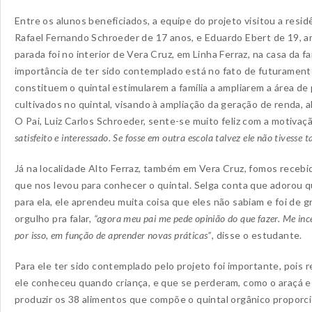
Entre os alunos beneficiados, a equipe do projeto visitou a resid
Rafael Fernando Schroeder de 17 anos, e Eduardo Ebert de 19, 
parada foi no interior de Vera Cruz, em Linha Ferraz, na casa da fa
importância de ter sido contemplado está no fato de futurament
constituem o quintal estimularem a família a ampliarem a área de
cultivados no quintal, visando à ampliação da geração de renda, al
O Pai, Luiz Carlos Schroeder, sente-se muito feliz com a motivação
satisfeito e interessado. Se fosse em outra escola talvez ele não tivesse 
Já na localidade Alto Ferraz, também em Vera Cruz, fomos recebi
que nos levou para conhecer o quintal. Selga conta que adorou q
para ela, ele aprendeu muita coisa que eles não sabiam e foi de 
orgulho pra falar,
“agora meu pai me pede opinião do que fazer. Me ince
por isso, em função de aprender novas práticas”
, disse o estudante.
Para ele ter sido contemplado pelo projeto foi importante, pois 
ele conheceu quando criança, e que se perderam, como o araçá e 
produzir os 38 alimentos que compõe o quintal orgânico propor